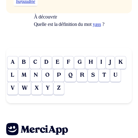
burgaudine
À découvrir
Quelle est la définition du mot
yass
?
A
B
C
D
E
F
G
H
I
J
K
L
M
N
O
P
Q
R
S
T
U
V
W
X
Y
Z