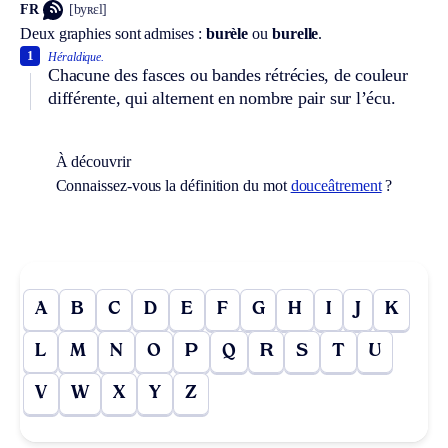
FR
[byʀɛl]
Deux graphies sont admises :
burèle
ou
burelle
.
1
Héraldique.
Chacune des fasces ou bandes rétrécies, de couleur
différente, qui alternent en nombre pair sur l’écu.
À découvrir
Connaissez-vous la définition du mot
douceâtrement
?
A
B
C
D
E
F
G
H
I
J
K
L
M
N
O
P
Q
R
S
T
U
V
W
X
Y
Z