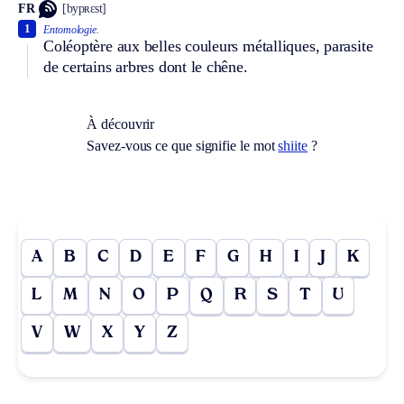
FR
[bypʀɛst]
1
Entomologie.
Coléoptère aux belles couleurs métalliques, parasite
de certains arbres dont le chêne.
À découvrir
Savez-vous ce que signifie le mot
shiite
?
A
B
C
D
E
F
G
H
I
J
K
L
M
N
O
P
Q
R
S
T
U
V
W
X
Y
Z