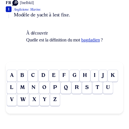
FR
[bœlbkil]
1
Anglicisme.
Marine.
Modèle de yacht à lest fixe.
À découvrir
Quelle est la définition du mot
bagdadien
?
A
B
C
D
E
F
G
H
I
J
K
L
M
N
O
P
Q
R
S
T
U
V
W
X
Y
Z