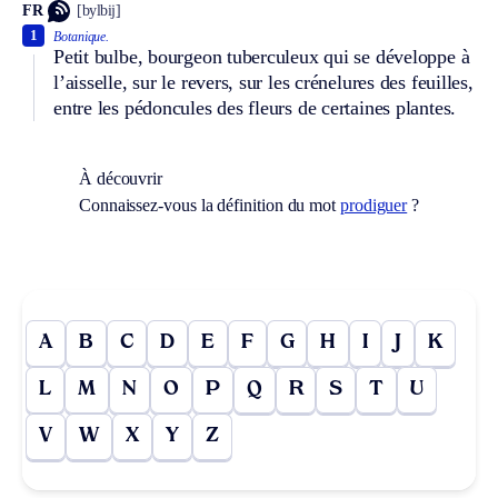
FR
[bylbij]
1
Botanique.
Petit bulbe, bourgeon tuberculeux qui se développe à
l’aisselle, sur le revers, sur les crénelures des feuilles,
entre les pédoncules des fleurs de certaines plantes.
À découvrir
Connaissez-vous la définition du mot
prodiguer
?
A
B
C
D
E
F
G
H
I
J
K
L
M
N
O
P
Q
R
S
T
U
V
W
X
Y
Z