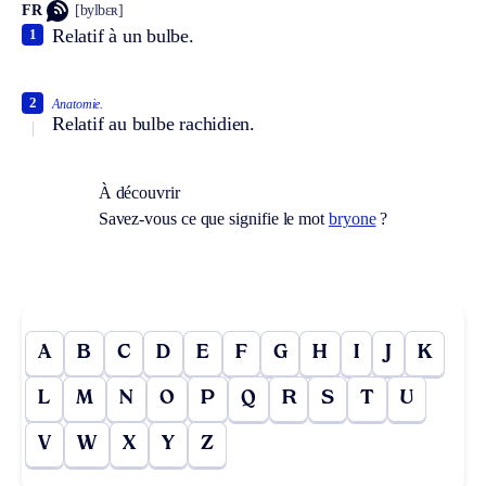
FR
[bylbɛʀ]
Relatif à un bulbe.
1
2
Anatomie.
Relatif au bulbe rachidien.
À découvrir
Savez-vous ce que signifie le mot
bryone
?
A
B
C
D
E
F
G
H
I
J
K
L
M
N
O
P
Q
R
S
T
U
V
W
X
Y
Z