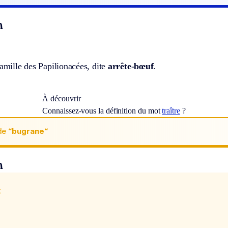
n
famille des Papilionacées, dite
arrête-bœuf
.
À découvrir
Connaissez-vous la définition du mot
traître
?
de
“bugrane“
n
x