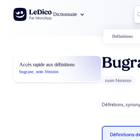
Aller au contenu
Co
Dictionnaire
0
r
Définitions
Bugr
Accès rapide aux définitions
bugrane, nom féminin
nom féminin
Définitions, synon
Définitions 