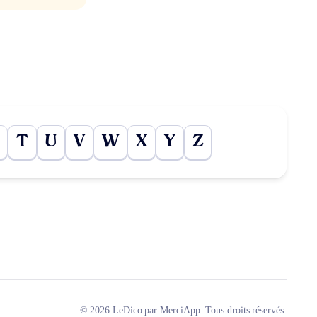
T
U
V
W
X
Y
Z
© 2026 LeDico par MerciApp. Tous droits réservés.