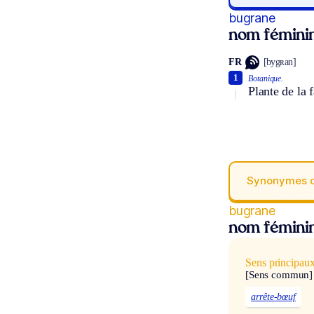
bugrane
nom fémini
FR
[bygʀan]
1
Botanique.
Plante de la 
Synonymes 
bugrane
nom fémini
Sens principau
[Sens commun]
arrête-bœuf