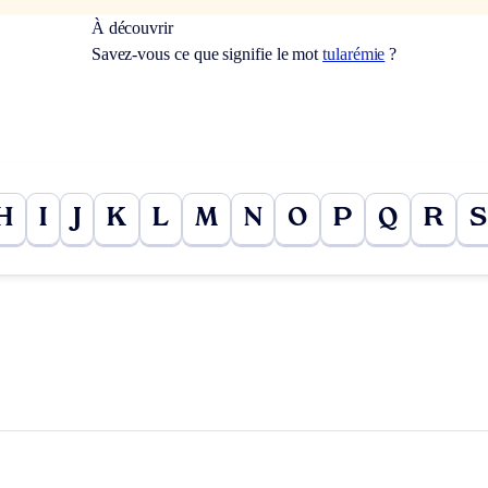
À découvrir
Savez-vous ce que signifie le mot
tularémie
?
H
I
J
K
L
M
N
O
P
Q
R
S