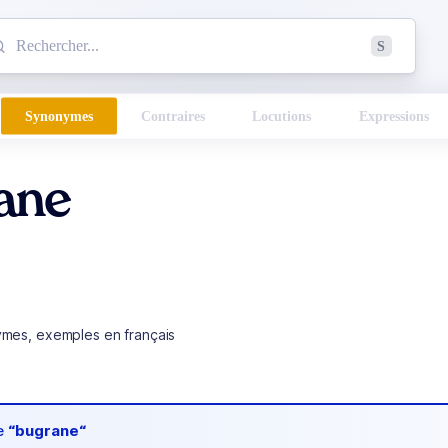
mmencez à chercher un mot dans le dictionnaire :
S
esults found.
Synonymes
Contraires
Locutions
Expressions
ane
ymes, exemples en français
de
“bugrane“