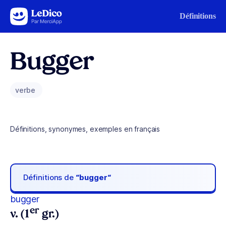
Aller au contenu
Définitions
Bugger
verbe
Définitions, synonymes, exemples en français
Définitions de
“bugger“
bugger
er
v. (1
gr.)