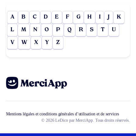
A
B
C
D
E
F
G
H
I
J
K
L
M
N
O
P
Q
R
S
T
U
V
W
X
Y
Z
Mentions légales et conditions générales d’utilisation et de services
© 2026 LeDico par MerciApp. Tous droits réservés.