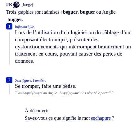
FR
[bœge]
Trois graphies sont admises :
boguer
,
buguer
ou
Anglic.
bugger
.
1
Informatique.
Lors de l’utilisation d’un logiciel ou du câblage d’un
composant électronique, présenter des
dysfonctionnements qui interrompent brutalement un
traitement en cours, pouvant causer des pertes de
données.
2
Sens figuré.
Familier.
Se tromper, faire une bêtise.
T’as bogué (bugué ou
Anglic.
buggé) quand t’as réparé le portail !
À découvrir
Savez-vous ce que signifie le mot
enchapure
?