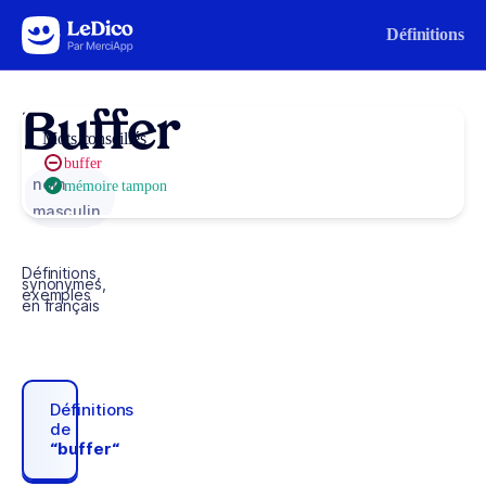
Aller au contenu
Définitions
Buffer
Mots conseillés
buffer
nom
mémoire tampon
masculin
Définitions,
synonymes,
exemples
en français
Définitions
de
“buffer“