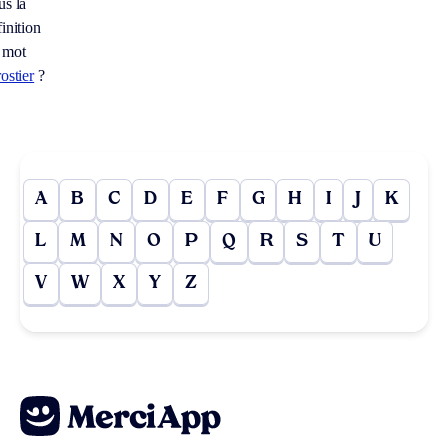
us la
inition
 mot
ostier
?
A
B
C
D
E
F
G
H
I
J
K
L
M
N
O
P
Q
R
S
T
U
V
W
X
Y
Z