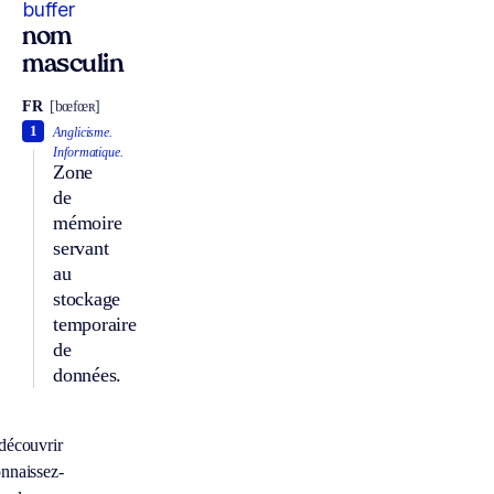
buffer
nom
masculin
FR
[bœfœʀ]
1
Anglicisme.
Informatique.
Zone
de
mémoire
servant
au
stockage
temporaire
de
données.
découvrir
nnaissez-