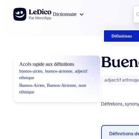
Aller au contenu
Co
Dictionnaire
0
r
Définitions
Bueno
Accès rapide aux définitions
buenos-airien, buenos-airienne, adjectif
ethnique
adjectif ethniq
Buenos-Airien, Buenos-Airienne, nom
ethnique
Définitions, synon
Définitions 