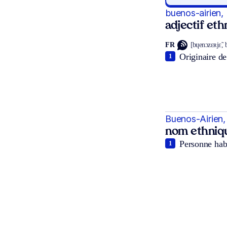
buenos-airien,
adjectif et
FR
[bɥenɔzɛʀjɛ̃,
Originaire de
1
Buenos-Airien,
nom ethniq
Personne habi
1