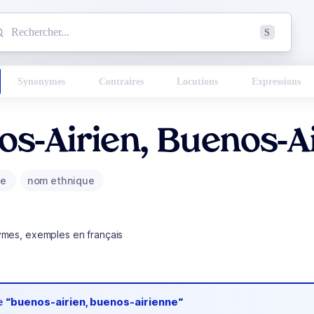
mmencez à chercher un mot dans le dictionnaire :
S
esults found.
Synonymes
Contraires
Locutions
Expressions
s-Airien, Buenos-A
ue
nom ethnique
ymes, exemples en français
de
“buenos-airien, buenos-airienne“