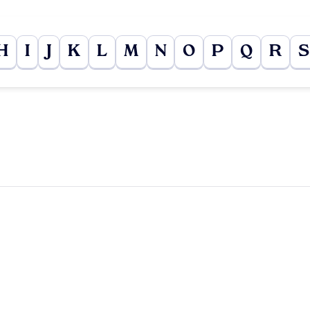
H
I
J
K
L
M
N
O
P
Q
R
S