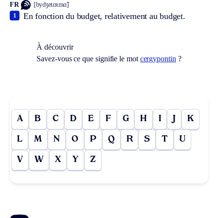
FR
[bydʒetɛʀmɑ̃]
En fonction du budget, relativement au budget.
1
À découvrir
Savez-vous ce que signifie le mot
cergypontin
?
A
B
C
D
E
F
G
H
I
J
K
L
M
N
O
P
Q
R
S
T
U
V
W
X
Y
Z