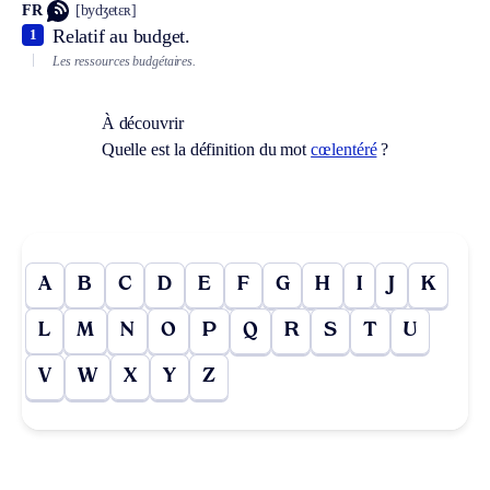
FR
[bydʒetɛʀ]
Relatif au budget.
1
Les ressources budgétaires.
À découvrir
Quelle est la définition du mot
cœlentéré
?
A
B
C
D
E
F
G
H
I
J
K
L
M
N
O
P
Q
R
S
T
U
V
W
X
Y
Z