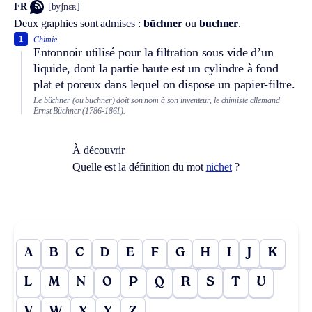
FR
[byʃnɛʀ]
Deux graphies sont admises :
büchner
ou
buchner
.
1
Chimie.
Entonnoir utilisé pour la filtration sous vide d’un
liquide, dont la partie haute est un cylindre à fond
plat et poreux dans lequel on dispose un papier-filtre.
Le büchner (ou buchner) doit son nom à son inventeur, le chimiste allemand
Ernst Büchner (1786-1861).
À découvrir
Quelle est la définition du mot
nichet
?
A
B
C
D
E
F
G
H
I
J
K
L
M
N
O
P
Q
R
S
T
U
V
W
X
Y
Z