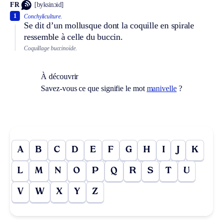
FR
[byksinɔid]
1
Conchyliculture.
Se dit d’un mollusque dont la coquille en spirale
ressemble à celle du buccin.
Coquillage buccinoïde.
À découvrir
Savez-vous ce que signifie le mot
manivelle
?
A
B
C
D
E
F
G
H
I
J
K
L
M
N
O
P
Q
R
S
T
U
V
W
X
Y
Z