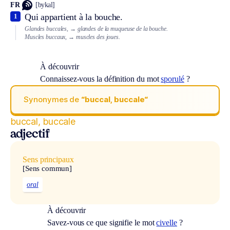
FR
[bykal]
Qui appartient à la bouche.
1
Glandes buccales,
→ glandes de la muqueuse de la bouche.
Muscles buccaux,
→ muscles des joues.
À découvrir
Connaissez-vous la définition du mot
sporulé
?
Synonymes de
“buccal, buccale“
buccal, buccale
adjectif
Sens principaux
[Sens commun]
oral
À découvrir
Savez-vous ce que signifie le mot
civelle
?