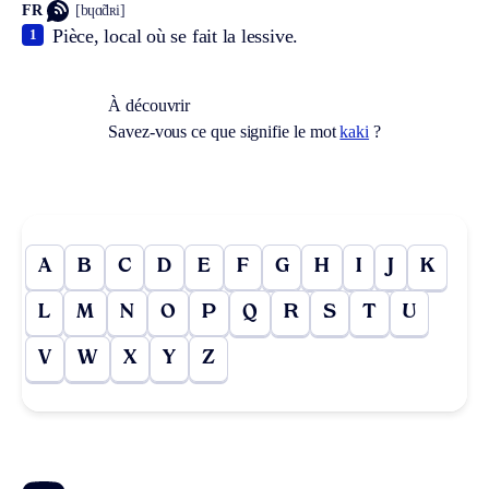
FR
[bɥɑ̃dʀi]
Pièce, local où se fait la lessive.
1
À découvrir
Savez-vous ce que signifie le mot
kaki
?
A
B
C
D
E
F
G
H
I
J
K
L
M
N
O
P
Q
R
S
T
U
V
W
X
Y
Z