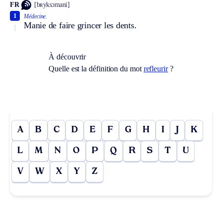
FR
[bʀyksɔmani]
1
Médecine.
Manie de faire grincer les dents.
À découvrir
Quelle est la définition du mot
refleurir
?
A
B
C
D
E
F
G
H
I
J
K
L
M
N
O
P
Q
R
S
T
U
V
W
X
Y
Z