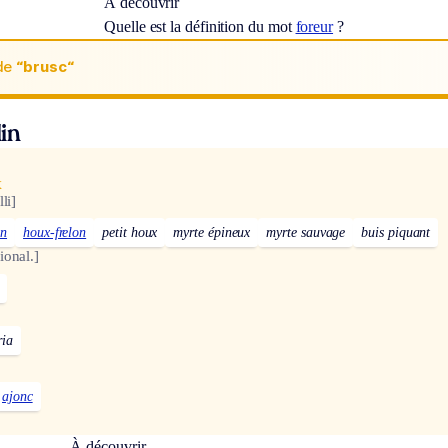
À découvrir
Quelle est la définition du mot
foreur
?
de
“brusc“
in
x
lli]
on
houx-frelon
petit houx
myrte épineux
myrte sauvage
buis piquant
ional.]
ria
ajonc
À découvrir