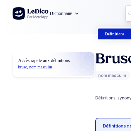
Aller au contenu
Co
Dictionnaire
0
r
Définitions
Brus
Accès rapide aux définitions
brusc, nom masculin
nom masculin
Définitions, synon
Définitions 