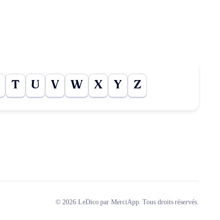
T
U
V
W
X
Y
Z
© 2026 LeDico par MerciApp. Tous droits réservés.