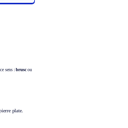
ce sens :
brusc
ou
ierre plate.