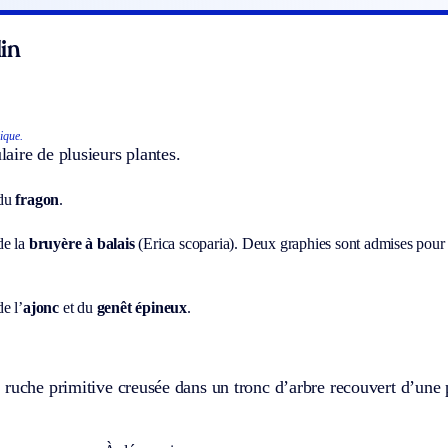
in
ique.
ire de plusieurs plantes.
 du
fragon
.
de la
bruyère à balais
(Erica scoparia). Deux graphies sont admises pour 
e l’
ajonc
et du
genêt épineux
.
ruche primitive creusée dans un tronc d’arbre recouvert d’une p