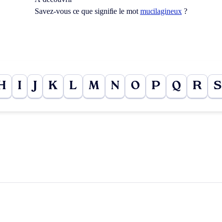
Savez-vous ce que signifie le mot
mucilagineux
?
H
I
J
K
L
M
N
O
P
Q
R
S