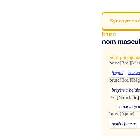
Synonymes 
brusc
nom mascul
Sens principau
brusc
[Bot.]
[Viei
fragon
houss
brusc
[Bot.]
[Rég
bruyère à balais
↪
[Nom latin]
erica scopa
brusc
[Ajonc]
genêt épineux