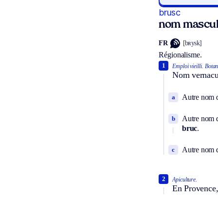
brusc
nom mascul
FR
[bʀysk]
Régionalisme.
1
Emploi vieilli.
Botan
Nom vernacula
Autre nom
a
Autre nom 
b
bruc
.
Autre nom d
c
2
Apiculture.
En Provence, 