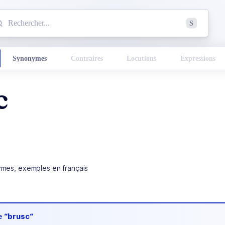
mmencez à chercher un mot dans le dictionnaire :
S
esults found.
Synonymes
Contraires
Locutions
Expressions
c
ymes, exemples en français
de
“brusc“