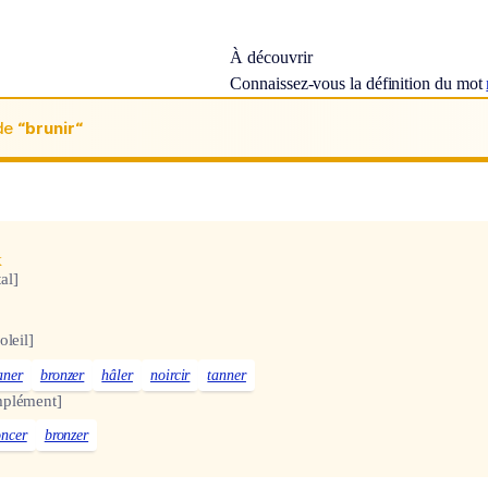
À découvrir
Connaissez-vous la définition du mot
de
“brunir“
x
al]
oleil]
aner
bronzer
hâler
noircir
tanner
mplément]
oncer
bronzer