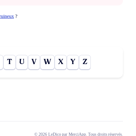
ruineux
?
T
U
V
W
X
Y
Z
© 2026 LeDico par MerciApp. Tous droits réservés.