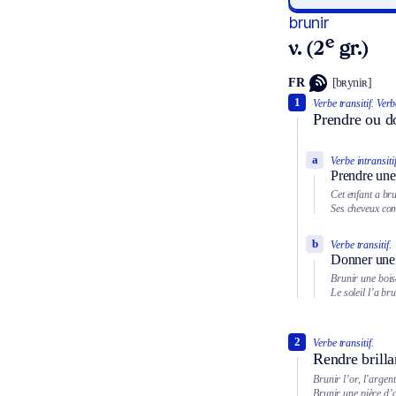
brunir
e
v. (2
gr.)
FR
[bʀyniʀ]
1
Verbe transitif.
Verbe
Prendre ou d
a
Verbe intransitif
Prendre une
Cet enfant a bru
Ses cheveux co
b
Verbe transitif.
Donner une 
Brunir une boise
Le soleil l’a bru
2
Verbe transitif.
Rendre brilla
Brunir l’or, l’argent
Brunir une pièce d’o