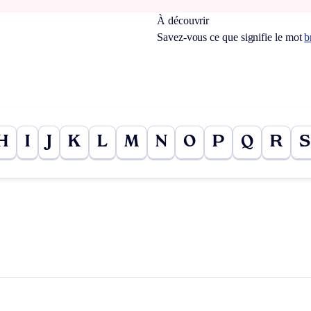
À découvrir
Savez-vous ce que signifie le mot
b
H
I
J
K
L
M
N
O
P
Q
R
S