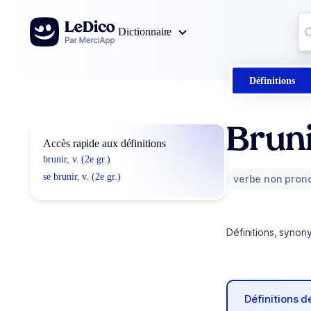
Aller au contenu
Co
Dictionnaire
0
r
Définitions
Brun
Accès rapide aux définitions
brunir, v. (2e gr.)
se brunir, v. (2e gr.)
verbe non pron
Définitions, synon
Définitions 