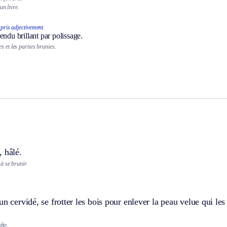
un livre.
 pris adjectivement.
endu brillant par polissage.
s et les parties brunies.
 hâlé.
à se brunir.
un cervidé, se frotter les bois pour enlever la peau velue qui les
ête.