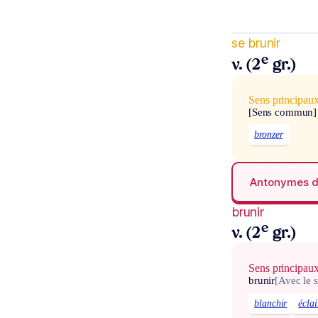
se brunir
e
v. (2
gr.)
Sens principau
[Sens commun]
bronzer
Antonymes 
brunir
e
v. (2
gr.)
Sens principau
brunir
[Avec le s
blanchir
éclai