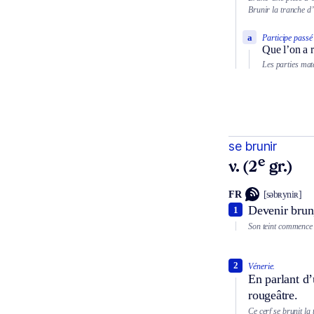
Brunir la tranche d’
a
Participe passé
Que l’on a r
Les parties mate
se brunir
e
v. (2
gr.)
FR
[səbʀyniʀ]
Devenir brun,
1
Son teint commence 
2
Vénerie.
En parlant d’
rougeâtre.
Ce cerf se brunit la t