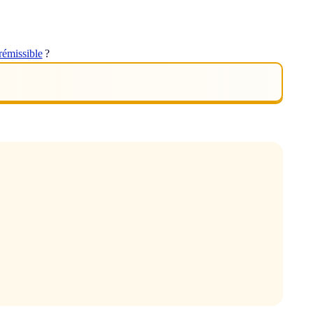
rémissible
?