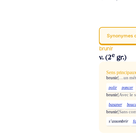
Synonymes 
brunir
e
v. (2
gr.)
Sens principau
brunir
[…un mét
polir
poncer
brunir
[Avec le s
basaner
bouc
brunir
[Sans co
s’assombrir
f