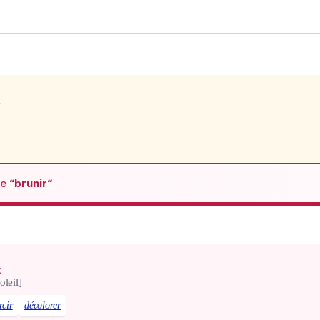
x
de
“brunir“
x
oleil]
rcir
décolorer