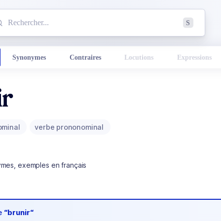
mmencez à chercher un mot dans le dictionnaire :
S
esults found.
Synonymes
Contraires
Locutions
Expressions
ir
ominal
verbe prononominal
ymes, exemples en français
de
“brunir“