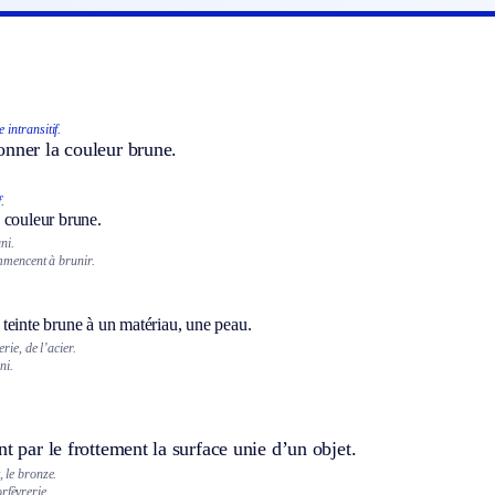
 intransitif.
onner la couleur brune.
.
 couleur brune.
ni.
mmencent à brunir.
teinte brune à un matériau, une peau.
rie, de l’acier.
ni.
nt par le frottement la surface unie d’un objet.
, le bronze.
rfèvrerie.