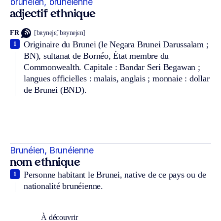
brunéien, brunéienne
adjectif ethnique
FR
[bʀynejɛ̃, bʀynejɛn]
Originaire du Brunei (le Negara Brunei Darussalam ;
1
BN), sultanat de Bornéo, État membre du
Commonwealth. Capitale : Bandar Seri Begawan ;
langues officielles : malais, anglais ; monnaie : dollar
de Brunei (BND).
Brunéien, Brunéienne
nom ethnique
Personne habitant le Brunei, native de ce pays ou de
1
nationalité brunéienne.
À découvrir