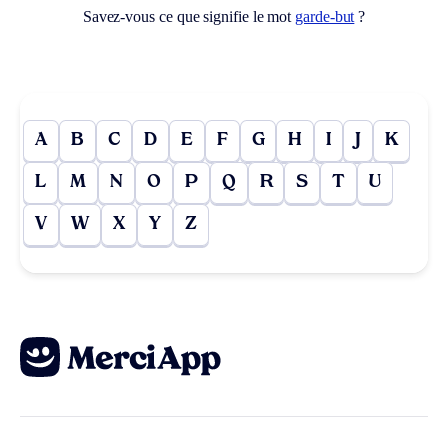
Savez-vous ce que signifie le mot
garde-but
?
A
B
C
D
E
F
G
H
I
J
K
L
M
N
O
P
Q
R
S
T
U
V
W
X
Y
Z