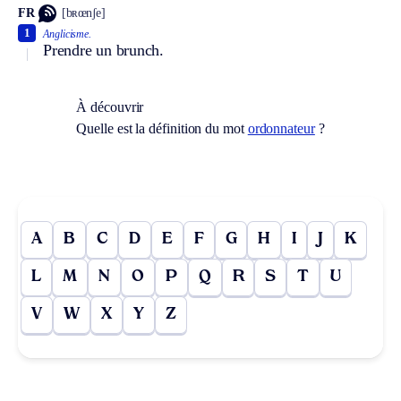
FR
[bʀœnʃe]
1
Anglicisme.
Prendre un brunch.
À découvrir
Quelle est la définition du mot
ordonnateur
?
A
B
C
D
E
F
G
H
I
J
K
L
M
N
O
P
Q
R
S
T
U
V
W
X
Y
Z