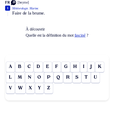
FR
[bʀyme]
1
Météorologie.
Marine.
Faire de la brume.
À découvrir
Quelle est la définition du mot
fasciné
?
A
B
C
D
E
F
G
H
I
J
K
L
M
N
O
P
Q
R
S
T
U
V
W
X
Y
Z