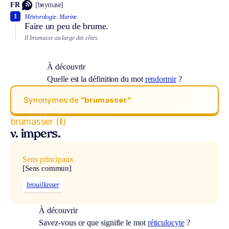
FR
[bʀymase]
1
Météorologie.
Marine.
Faire un peu de brume.
Il brumasse au large des côtes.
À découvrir
Quelle est la définition du mot
rendormir
?
Synonymes de
“brumasser“
brumasser (il)
v. impers.
Sens principaux
[Sens commun]
brouillasser
À découvrir
Savez-vous ce que signifie le mot
réticulocyte
?