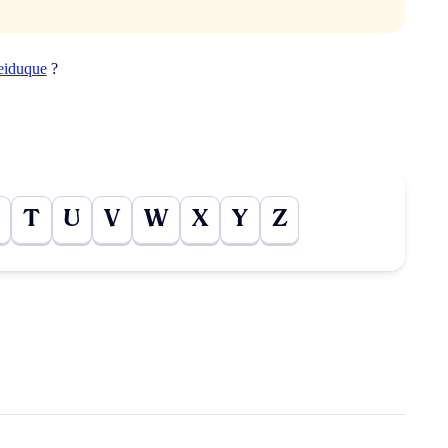
eiduque
?
T
U
V
W
X
Y
Z