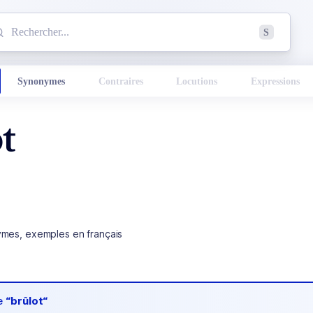
mmencez à chercher un mot dans le dictionnaire :
S
esults found.
Synonymes
Contraires
Locutions
Expressions
t
ymes, exemples en français
de
“brûlot“