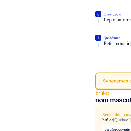
6
Entomologie.
Lepte automna
7
Québécisme.
Petit moustiq
Synonymes 
brûlot
nom mascul
Sens principau
brûlot
[Québec.]
cératopogonidé