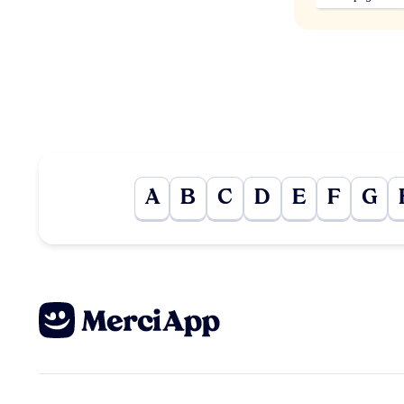
A
B
C
D
E
F
G