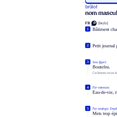
brûlot
nom mascul
FR
[bʀylo]
Bâtiment char
1
Petit journal
2
3
Sens figuré.
Boutefeu.
Cet homme est un br
4
Par extension.
Eau-de-vie, r
5
Par analogie.
Emploi
Mets trop épi