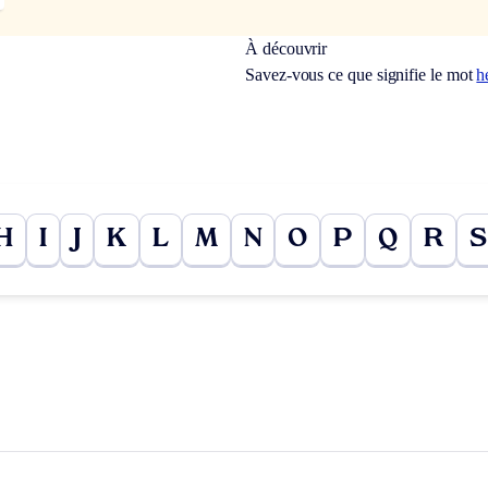
À découvrir
Savez-vous ce que signifie le mot
h
H
I
J
K
L
M
N
O
P
Q
R
S