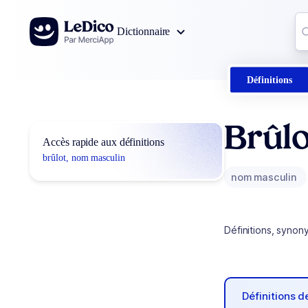
Aller au contenu
Co
Dictionnaire
0
r
Définitions
Brûlo
Accès rapide aux définitions
brûlot, nom masculin
nom masculin
Définitions, synon
Définitions 