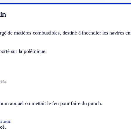
in
gé de matières combustibles, destiné à incendier les navires en
 porté sur la polémique.
ûlot.
hum auquel on mettait le feu pour faire du punch.
 vieilli.
cé.