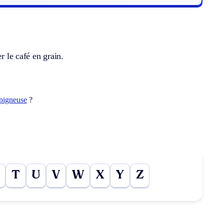
r le café en grain.
épigneuse
?
T
U
V
W
X
Y
Z