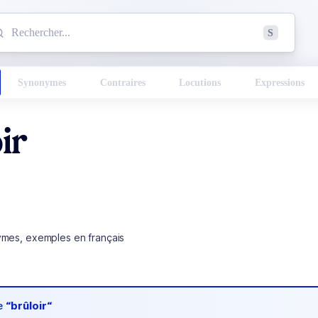
mmencez à chercher un mot dans le dictionnaire :
S
esults found.
Synonymes
Contraires
Locutions
Expressions
ir
ymes, exemples en français
de
“brûloir“