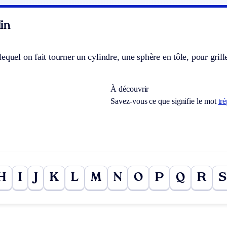
in
equel on fait tourner un cylindre, une sphère en tôle, pour grille
À découvrir
Savez-vous ce que signifie le mot
tr
H
I
J
K
L
M
N
O
P
Q
R
S