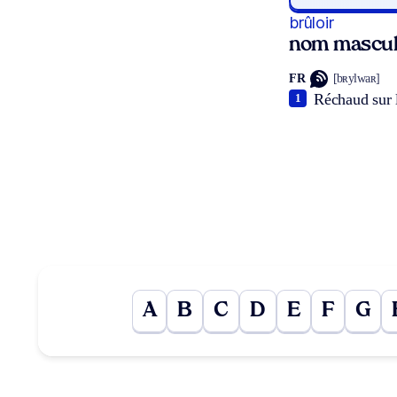
brûloir
nom mascul
FR
[bʀylwaʀ]
Réchaud sur l
1
A
B
C
D
E
F
G