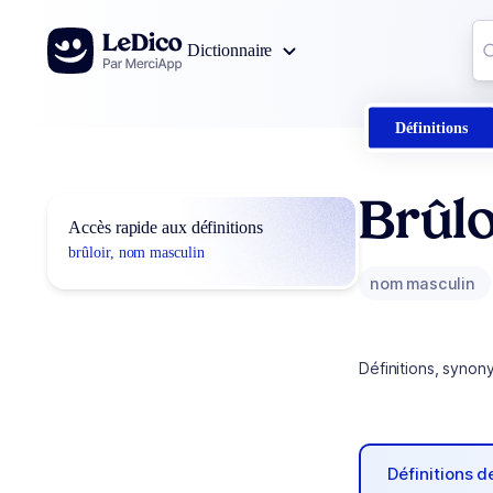
Aller au contenu
Co
Dictionnaire
0
r
Définitions
Brûlo
Accès rapide aux définitions
brûloir, nom masculin
nom masculin
Définitions, synon
Définitions 