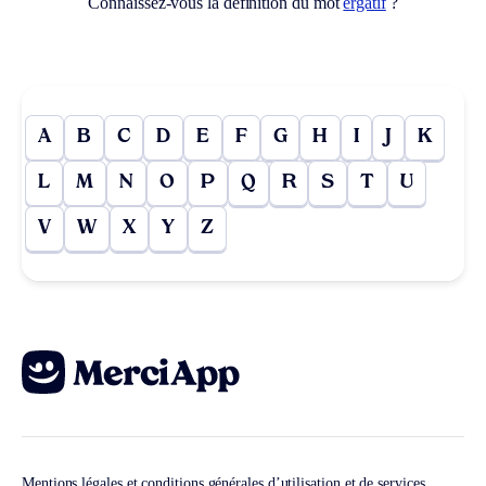
Connaissez-vous la définition du mot
ergatif
?
A
B
C
D
E
F
G
H
I
J
K
L
M
N
O
P
Q
R
S
T
U
V
W
X
Y
Z
Mentions légales et conditions générales d’utilisation et de services