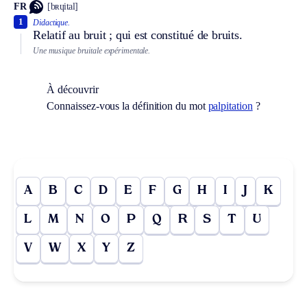
FR
[bʀɥital]
1
Didactique.
Relatif au bruit ; qui est constitué de bruits.
Une musique bruitale expérimentale.
À découvrir
Connaissez-vous la définition du mot
palpitation
?
A
B
C
D
E
F
G
H
I
J
K
L
M
N
O
P
Q
R
S
T
U
V
W
X
Y
Z