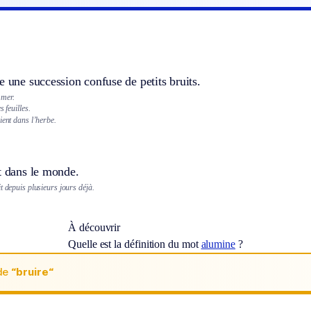
e une succession confuse de petits bruits.
 mer.
s feuilles.
ient dans l’herbe.
t dans le monde.
t depuis plusieurs jours déjà.
À découvrir
Quelle est la définition du mot
alumine
?
de
“bruire“