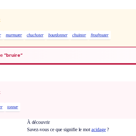
x
r
murmurer
chuchoter
bourdonner
chuinter
froufrouter
de
“bruire“
x
er
tonner
À découvrir
Savez-vous ce que signifie le mot
acidage
?