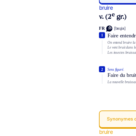
bruire
e
v. (2
gr.)
FR
[bʀɥiʀ]
Faire entendr
1
On entend bruire la
Le vent bruit dans le
Les insectes bruissa
2
Sens figuré.
Faire du brui
La nouvelle bruissai
Synonymes 
bruire