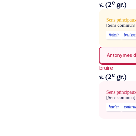
e
v. (2
gr.)
Sens principau
[Sens commun]
frémir
bruisse
Antonymes 
bruire
e
v. (2
gr.)
Sens principau
[Sens commun]
hurler
tonitru