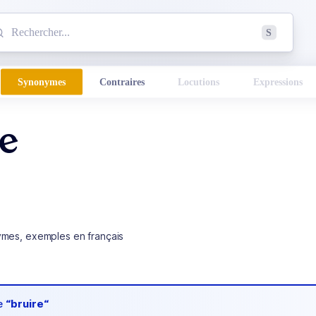
mmencez à chercher un mot dans le dictionnaire :
S
esults found.
Synonymes
Contraires
Locutions
Expressions
re
ymes, exemples en français
de
“bruire“