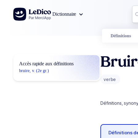
Aller au contenu
Co
Dictionnaire
0
r
Définitions
Brui
Accès rapide aux définitions
bruire, v. (2e gr.)
verbe
Définitions, synon
Définitions 