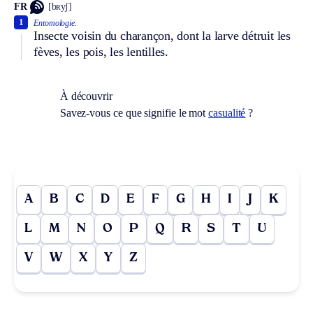
FR
[bʀyʃ]
1
Entomologie.
Insecte voisin du charançon, dont la larve détruit les
fèves, les pois, les lentilles.
À découvrir
Savez-vous ce que signifie le mot
casualité
?
A
B
C
D
E
F
G
H
I
J
K
L
M
N
O
P
Q
R
S
T
U
V
W
X
Y
Z