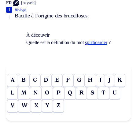
FR
[bʀysela]
1
Biologie.
Bacille à l’origine des brucelloses.
À découvrir
Quelle est la définition du mot
splitboarder
?
A
B
C
D
E
F
G
H
I
J
K
L
M
N
O
P
Q
R
S
T
U
V
W
X
Y
Z