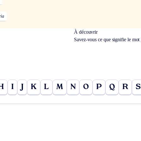
ria
À découvrir
Savez-vous ce que signifie le mot
H
I
J
K
L
M
N
O
P
Q
R
S