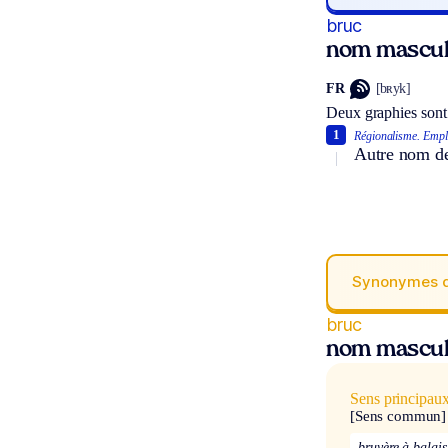
bruc
nom mascul
FR
[bʀyk]
Deux graphies sont
1
Régionalisme.
Emplo
Autre nom d
Synonymes 
bruc
nom mascul
Sens principau
[Sens commun]
bruyère à balais