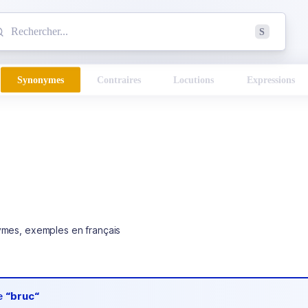
mmencez à chercher un mot dans le dictionnaire :
S
esults found.
Synonymes
Contraires
Locutions
Expressions
ymes, exemples en français
de
“bruc“