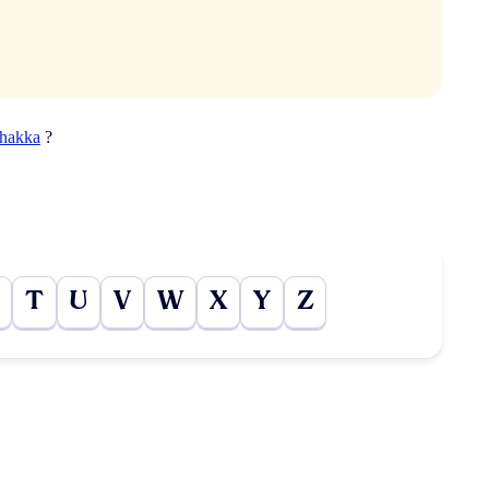
hakka
?
T
U
V
W
X
Y
Z