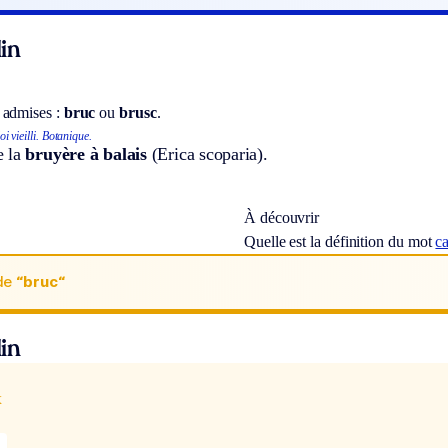
in
 admises :
bruc
ou
brusc
.
i vieilli.
Botanique.
e la
bruyère à balais
(Erica scoparia).
À découvrir
Quelle est la définition du mot
ca
de
“bruc“
in
x