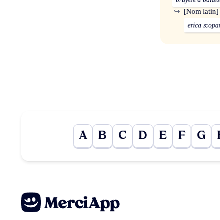
↪
[Nom latin]
erica scopa
A
B
C
D
E
F
G