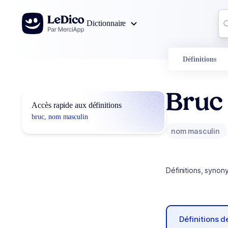
Aller au contenu
Co
Dictionnaire
0
r
Définitions
Bruc
Accès rapide aux définitions
bruc, nom masculin
nom masculin
Définitions, synon
Définitions 