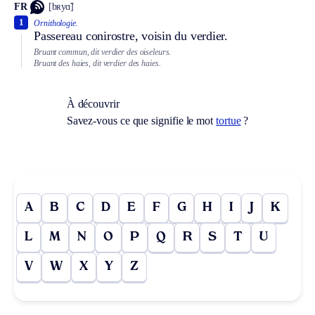
FR
[bʀyɑ̃]
1
Ornithologie.
Passereau conirostre, voisin du verdier.
Bruant commun, dit verdier des oiseleurs.
Bruant des haies, dit verdier des haies.
À découvrir
Savez-vous ce que signifie le mot
tortue
?
A
B
C
D
E
F
G
H
I
J
K
L
M
N
O
P
Q
R
S
T
U
V
W
X
Y
Z