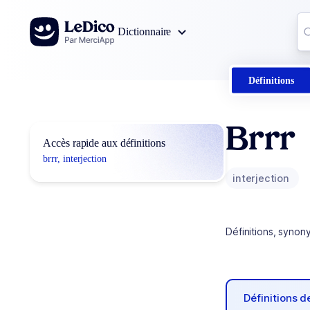
Aller au contenu
Co
Dictionnaire
0
r
Définitions
Brrr
Accès rapide aux définitions
brrr, interjection
interjection
Définitions, synon
Définitions 