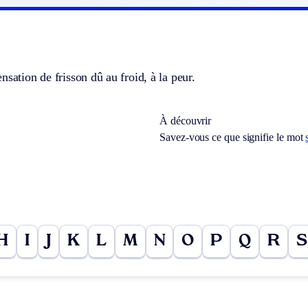
nsation de frisson dû au froid, à la peur.
À découvrir
Savez-vous ce que signifie le mot
H
I
J
K
L
M
N
O
P
Q
R
S