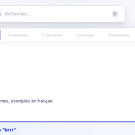
mmencez à chercher un mot dans le dictionnaire :
S
esults found.
Synonymes
Contraires
Locutions
Expressions
ymes, exemples en français
de
“brrr“