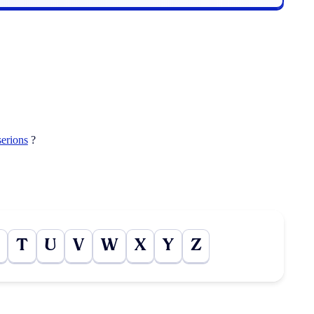
serions
?
T
U
V
W
X
Y
Z