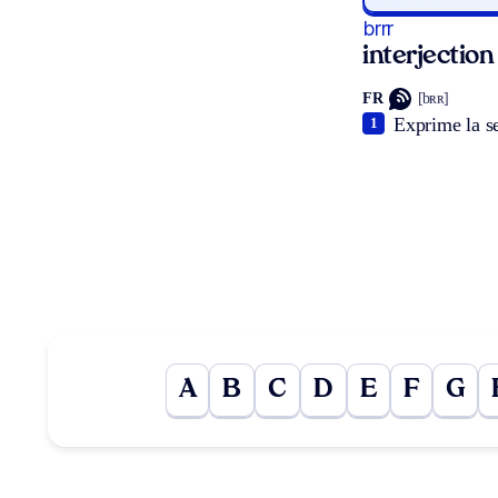
brrr
interjection
FR
[bʀʀ]
Exprime la se
1
A
B
C
D
E
F
G