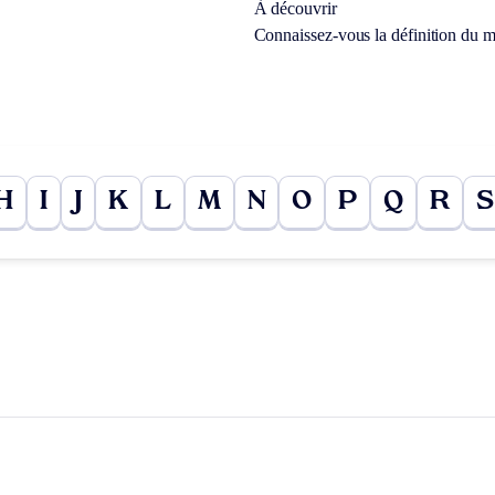
À découvrir
Connaissez-vous la définition du 
H
I
J
K
L
M
N
O
P
Q
R
S