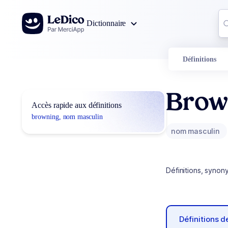
Aller au contenu
Co
Dictionnaire
0
r
Définitions
Brow
Accès rapide aux définitions
browning, nom masculin
nom masculin
Définitions, synon
Définitions 