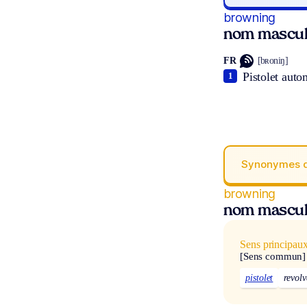
browning
nom mascul
FR
[bʀoniŋ]
Pistolet auto
1
Synonymes 
browning
nom mascul
Sens principau
[Sens commun]
pistolet
revolv