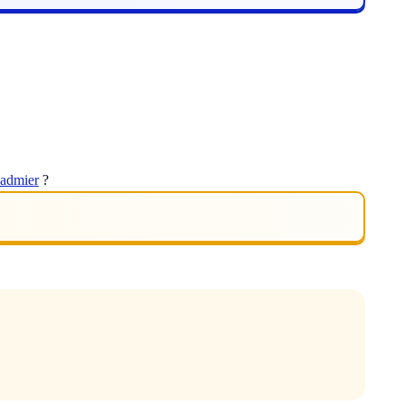
cadmier
?