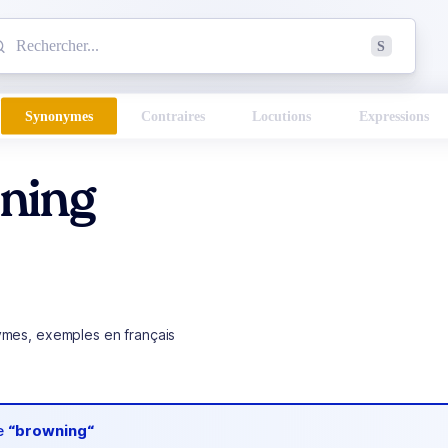
mmencez à chercher un mot dans le dictionnaire :
S
esults found.
Synonymes
Contraires
Locutions
Expressions
ning
ymes, exemples en français
de
“browning“