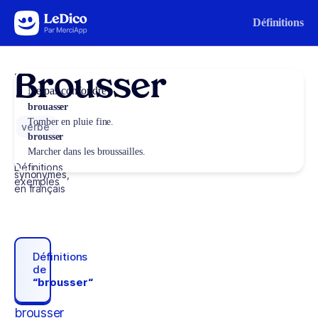
Aller au contenu
Définitions
Brousser
Ne pas confondre
brouasser
Tomber en pluie fine.
verbe
brousser
Marcher dans les broussailles.
Définitions,
synonymes,
exemples
en français
Définitions
de
“brousser“
brousser