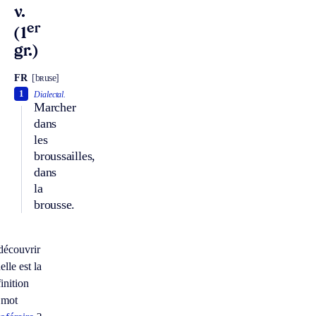
v.
er
(1
gr.)
FR
[bʀuse]
1
Dialectal.
Marcher
dans
les
broussailles,
dans
la
brousse.
découvrir
lle est la
inition
 mot