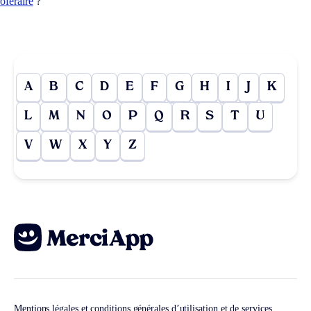
oféraire
?
A
B
C
D
E
F
G
H
I
J
K
L
M
N
O
P
Q
R
S
T
U
V
W
X
Y
Z
Mentions légales et conditions générales d’utilisation et de services