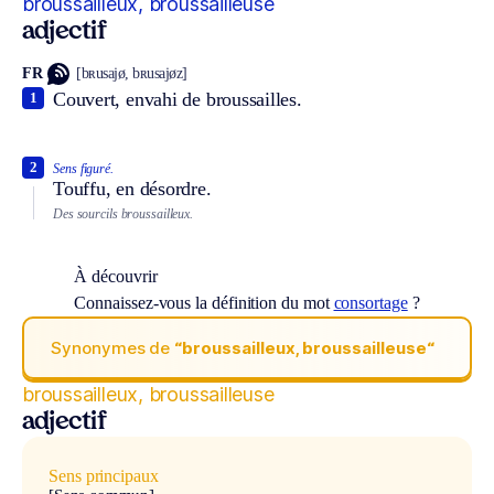
broussailleux, broussailleuse
adjectif
FR
[bʀusajø, bʀusajøz]
Couvert, envahi de broussailles.
1
2
Sens figuré.
Touffu, en désordre.
Des sourcils broussailleux.
À découvrir
Connaissez-vous la définition du mot
consortage
?
Synonymes de
“broussailleux, broussailleuse“
broussailleux, broussailleuse
adjectif
Sens principaux