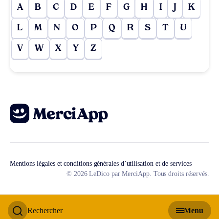
A
B
C
D
E
F
G
H
I
J
K
L
M
N
O
P
Q
R
S
T
U
V
W
X
Y
Z
Mentions légales et conditions générales d’utilisation et de services
© 2026 LeDico par MerciApp. Tous droits réservés.
Rechercher
Menu