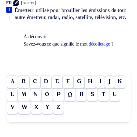
FR
[bʀujœʀ]
Émetteur utilisé pour brouiller les émissions de tout
1
autre émetteur, radar, radio, satellite, télévision, etc.
À découvrir
Savez-vous ce que signifie le mot
décolletage
?
A
B
C
D
E
F
G
H
I
J
K
L
M
N
O
P
Q
R
S
T
U
V
W
X
Y
Z