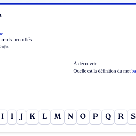
n
ne.
 œufs brouillés.
ruffes.
À découvrir
Quelle est la définition du mot
b
H
I
J
K
L
M
N
O
P
Q
R
S