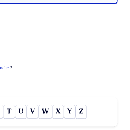
anche
?
T
U
V
W
X
Y
Z