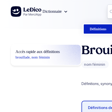
Aller au contenu
Co
Dictionnaire
0
r
Définitions
Broui
Accès rapide aux définitions
brouillade, nom féminin
nom féminin
Définitions, synon
Définitions 