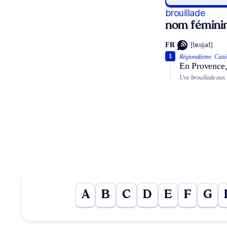
brouillade
nom fémini
FR
[bʀujad]
1
Régionalisme.
Cuisi
En Provence,
Une brouillade aux t
A
B
C
D
E
F
G