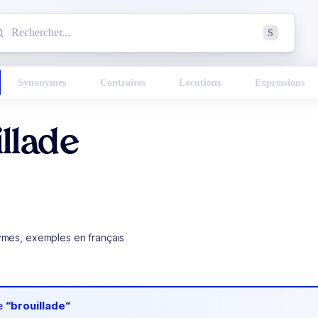
mmencez à chercher un mot dans le dictionnaire :
S
esults found.
Synonymes
Contraires
Locutions
Expressions
llade
ymes, exemples en français
de
“brouillade“