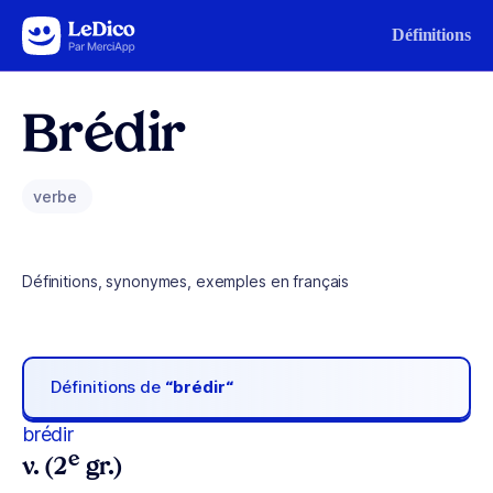
Aller au contenu
Définitions
Brédir
verbe
Définitions, synonymes, exemples en français
Définitions de
“brédir“
brédir
e
v. (2
gr.)