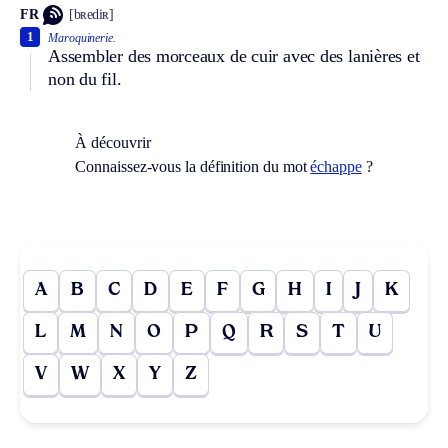
FR
[bʀediʀ]
1
Maroquinerie.
Assembler des morceaux de cuir avec des lanières et
non du fil.
À découvrir
Connaissez-vous la définition du mot
échappe
?
A
B
C
D
E
F
G
H
I
J
K
L
M
N
O
P
Q
R
S
T
U
V
W
X
Y
Z