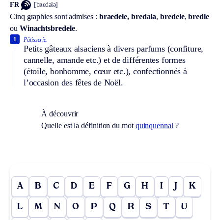
FR
[bʀedələ]
Cinq graphies sont admises :
braedele, bredala
,
bredele
,
bredle
ou
Winachtsbredele
.
1
Pâtisserie.
Petits gâteaux alsaciens à divers parfums (confiture,
cannelle, amande etc.) et de différentes formes
(étoile, bonhomme, cœur etc.), confectionnés à
l’occasion des fêtes de Noël.
À découvrir
Quelle est la définition du mot
quinquennal
?
A
B
C
D
E
F
G
H
I
J
K
L
M
N
O
P
Q
R
S
T
U