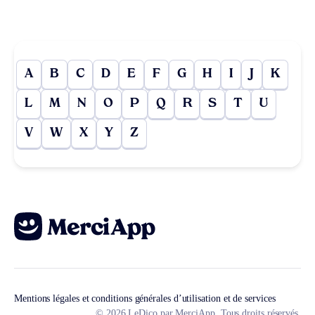
A
B
C
D
E
F
G
H
I
J
K
L
M
N
O
P
Q
R
S
T
U
V
W
X
Y
Z
Mentions légales et conditions générales d’utilisation et de services
© 2026 LeDico par MerciApp. Tous droits réservés.