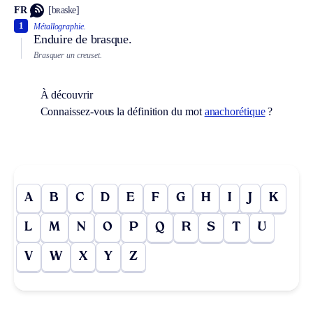
FR
[bʀaske]
1
Métallographie.
Enduire de brasque.
Brasquer un creuset.
À découvrir
Connaissez-vous la définition du mot
anachorétique
?
A
B
C
D
E
F
G
H
I
J
K
L
M
N
O
P
Q
R
S
T
U
V
W
X
Y
Z