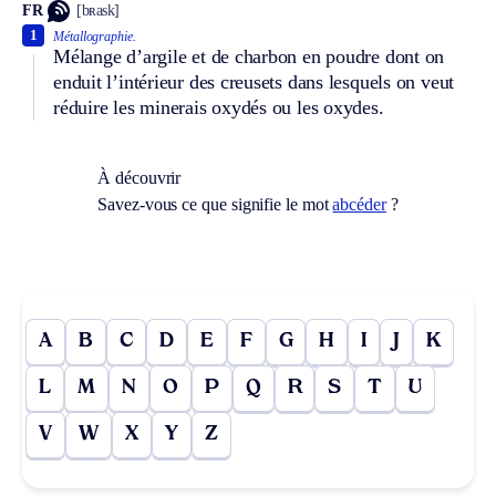
FR
[bʀask]
1
Métallographie.
Mélange d’argile et de charbon en poudre dont on
enduit l’intérieur des creusets dans lesquels on veut
réduire les minerais oxydés ou les oxydes.
À découvrir
Savez-vous ce que signifie le mot
abcéder
?
A
B
C
D
E
F
G
H
I
J
K
L
M
N
O
P
Q
R
S
T
U
V
W
X
Y
Z