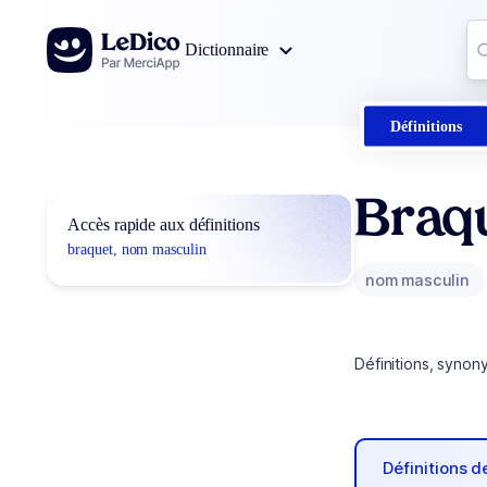
Aller au contenu
Co
Dictionnaire
0
r
Définitions
Braq
Accès rapide aux définitions
braquet, nom masculin
nom masculin
Définitions, synon
Définitions 