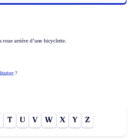
 roue arrière d’une bicyclette.
itariser
?
T
U
V
W
X
Y
Z