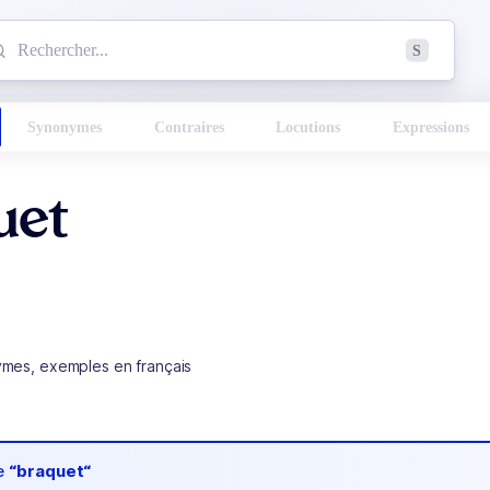
mmencez à chercher un mot dans le dictionnaire :
S
esults found.
Synonymes
Contraires
Locutions
Expressions
uet
ymes, exemples en français
de
“braquet“