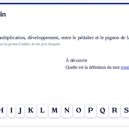
in
ltiplication, développement, entre le pédalier et le pignon de la
ur lui permet d’utiliser de très gros braquets.
À découvrir
Quelle est la définition du mot
remil
H
I
J
K
L
M
N
O
P
Q
R
S