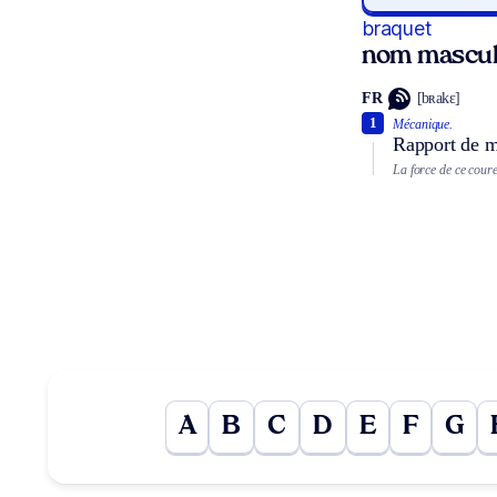
braquet
nom mascul
FR
[bʀakɛ]
1
Mécanique.
Rapport de mu
La force de ce coure
A
B
C
D
E
F
G