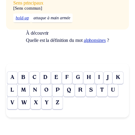
Sens principaux
[Sens commun]
hold-up
attaque à main armée
À découvrir
Quelle est la définition du mot
alphonsines
?
A
B
C
D
E
F
G
H
I
J
K
L
M
N
O
P
Q
R
S
T
U
V
W
X
Y
Z