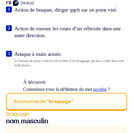
FR
[bʀakaʒ]
Action de braquer, diriger qqch sur un point visé.
1
Action de tourner les roues d’un véhicule dans une
2
autre direction.
Attaque à main armée.
3
Le bureau de poste a encore été victime d’un braquage qui lui a coûté deux cent
mille francs.
À découvrir
Connaissez-vous la définition du mot
jacobin
?
Synonymes de
“braquage“
braquage
nom masculin