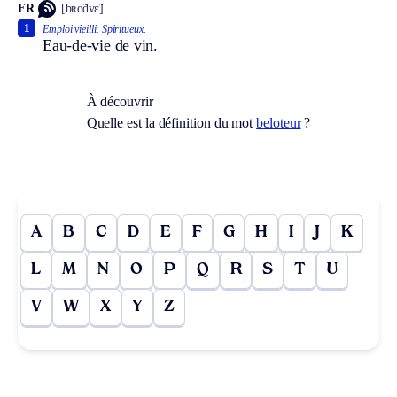
FR
[bʀɑ̃dvɛ̃]
1
Emploi vieilli.
Spiritueux.
Eau-de-vie de vin.
À découvrir
Quelle est la définition du mot
beloteur
?
A
B
C
D
E
F
G
H
I
J
K
L
M
N
O
P
Q
R
S
T
U
V
W
X
Y
Z