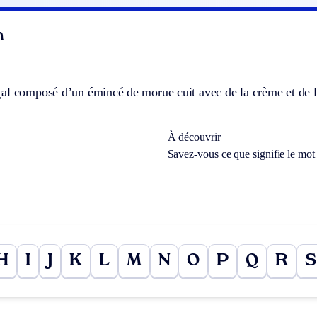
n
l composé d’un émincé de morue cuit avec de la crème et de l’h
À découvrir
Savez-vous ce que signifie le mo
H
I
J
K
L
M
N
O
P
Q
R
S