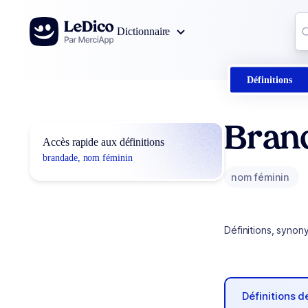
Aller au contenu
Co
Dictionnaire
0
r
Définitions
Bran
Accès rapide aux définitions
brandade, nom féminin
nom féminin
Définitions, synon
Définitions 