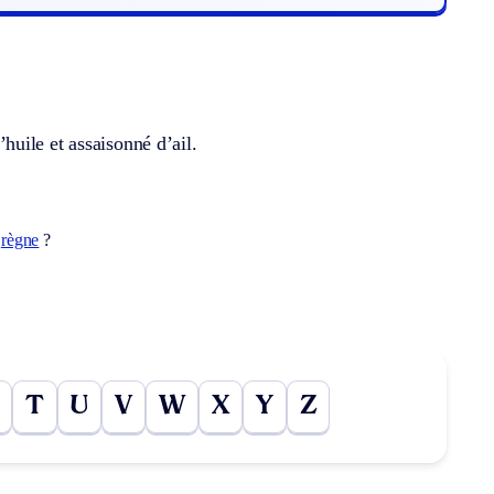
uile et assaisonné d’ail.
t
règne
?
T
U
V
W
X
Y
Z