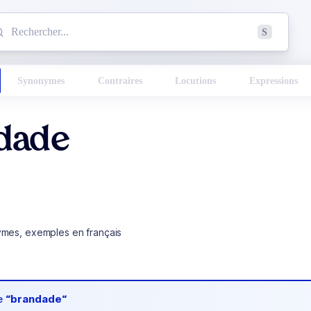
mmencez à chercher un mot dans le dictionnaire :
S
esults found.
Synonymes
Contraires
Locutions
Expressions
dade
ymes, exemples en français
de
“brandade“