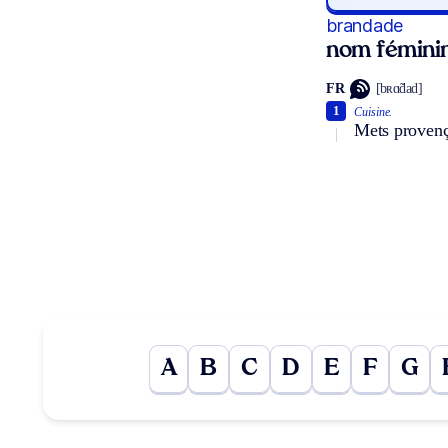
brandade
nom fémini
FR
[bʀɑ̃dad]
1
Cuisine.
Mets provença
A
B
C
D
E
F
G