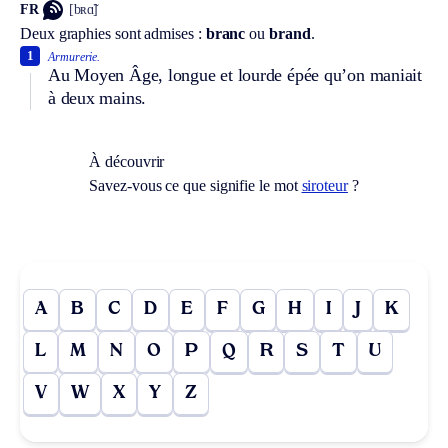
FR
[bʀɑ̃]
Deux graphies sont admises :
branc
ou
brand
.
1
Armurerie.
Au Moyen Âge, longue et lourde épée qu’on maniait
à deux mains.
À découvrir
Savez-vous ce que signifie le mot
siroteur
?
A
B
C
D
E
F
G
H
I
J
K
L
M
N
O
P
Q
R
S
T
U
V
W
X
Y
Z