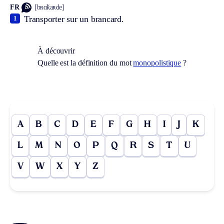
FR
[bʀɑ̃kaʀde]
Transporter sur un brancard.
1
À découvrir
Quelle est la définition du mot
monopolistique
?
A
B
C
D
E
F
G
H
I
J
K
L
M
N
O
P
Q
R
S
T
U
V
W
X
Y
Z