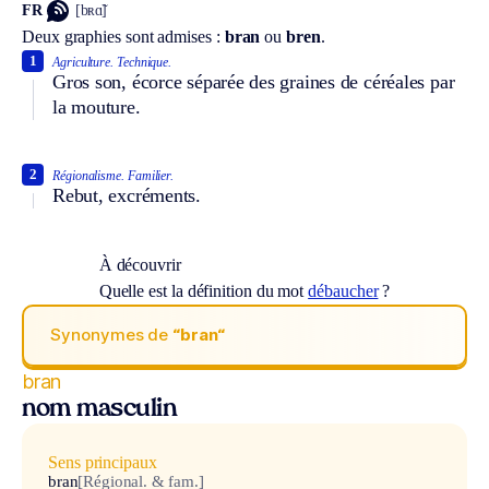
FR
[bʀɑ̃]
Deux graphies sont admises :
bran
ou
bren
.
1
Agriculture.
Technique.
Gros son, écorce séparée des graines de céréales par
la mouture.
2
Régionalisme.
Familier.
Rebut, excréments.
À découvrir
Quelle est la définition du mot
débaucher
?
Synonymes de
“bran“
bran
nom masculin
Sens principaux
bran
[Régional. & fam.]