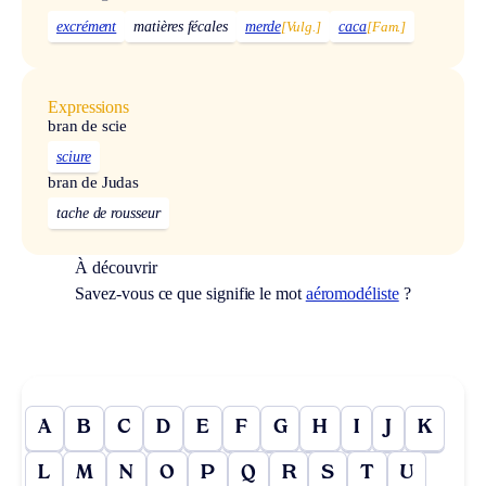
excrément
matières fécales
merde
[Vulg.]
caca
[Fam.]
Expressions
bran de scie
sciure
bran de Judas
tache de rousseur
À découvrir
Savez-vous ce que signifie le mot
aéromodéliste
?
A
B
C
D
E
F
G
H
I
J
K
L
M
N
O
P
Q
R
S
T
U